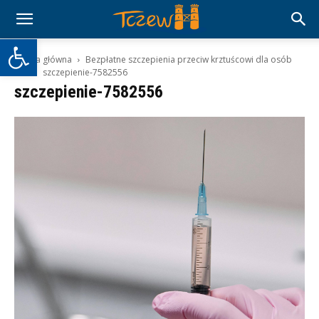
Otwórz pasek narzędzi
Strona główna
Bezpłatne szczepienia przeciw krztuścowi dla osób
65+
szczepienie-7582556
szczepienie-7582556