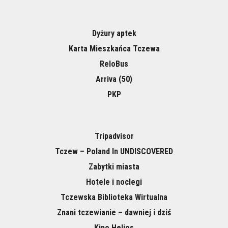
Dyżury aptek
Karta Mieszkańca Tczewa
ReloBus
Arriva (50)
PKP
Tripadvisor
Tczew – Poland In UNDISCOVERED
Zabytki miasta
Hotele i noclegi
Tczewska Biblioteka Wirtualna
Znani tczewianie – dawniej i dziś
Kino Helios