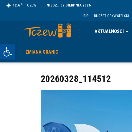
C
12.6
TCZEW
NIEDZ., 09 SIERPNIA 2026
BIP
BUDŻET OBYWATELSKI
Tczew
AKTUALNOŚCI
Otwórz pasek narzędzi
ZMIANA GRANIC
20260328_114512