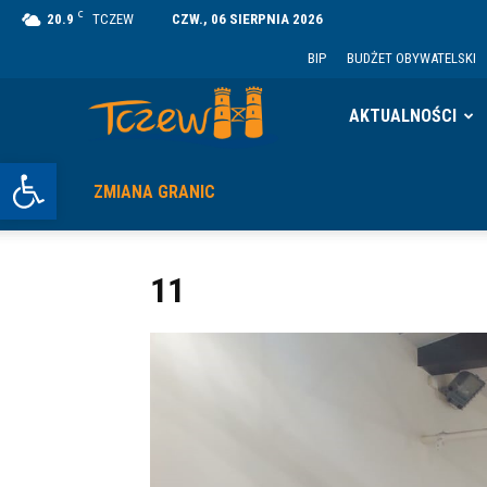
C
20.9
TCZEW
CZW., 06 SIERPNIA 2026
BIP
BUDŻET OBYWATELSKI
Tczew
AKTUALNOŚCI
Otwórz pasek narzędzi
ZMIANA GRANIC
11