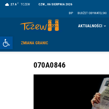
C
27.6
TCZEW
CZW., 06 SIERPNIA 2026
BIP
BUDŻET OBYWATELSKI
Tczew
AKTUALNOŚCI
Otwórz pasek narzędzi
ZMIANA GRANIC
070A0846