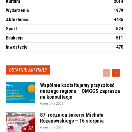
Kultura
2014
Wydarzenia
1979
Aktualności
4435
Sport
524
Edukacja
511
Inwestycje
470
OSTATNIE ARTYKUŁY
Wspólnie kształtujemy przyszłość
naszego regionu – OMGGS zaprasza
na konsultacje
6 sierpnia 2026
87. rocznica śmierci Michała
Różanowskiego – 16 sierpnia
6 sierpnia 2026