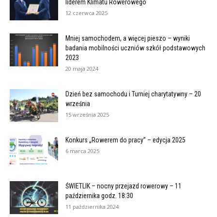
liderem Klimatu Rowerowego
12 czerwca 2025
Mniej samochodem, a więcej pieszo – wyniki
badania mobilności uczniów szkół podstawowych
2023
20 maja 2024
Dzień bez samochodu i Turniej charytatywny – 20
września
15 września 2025
Konkurs „Rowerem do pracy” – edycja 2025
6 marca 2025
ŚWIETLIK – nocny przejazd rowerowy – 11
października godz. 18:30
11 października 2024